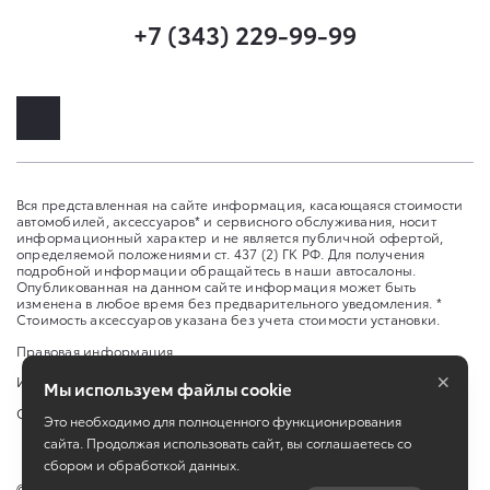
+7 (343) 229-99-99
Вся представленная на сайте информация, касающаяся стоимости
автомобилей, аксессуаров* и сервисного обслуживания, носит
информационный характер и не является публичной офертой,
определяемой положениями ст. 437 (2) ГК РФ. Для получения
подробной информации обращайтесь в наши автосалоны.
Опубликованная на данном сайте информация может быть
изменена в любое время без предварительного уведомления. *
Стоимость аксессуаров указана без учета стоимости установки.
Правовая информация
×
Изменить настройку cookies
Мы используем файлы cookie
Сбросить cookie
Это необходимо для полноценного функционирования
сайта. Продолжая использовать сайт, вы соглашаетесь со
сбором и обработкой данных.
©
2026
Toyota