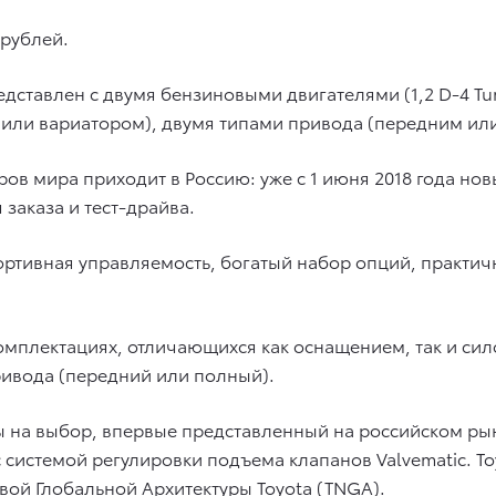
 рублей.
едставлен с двумя бензиновыми двигателями (1,2 D-4 T
или вариатором), двумя типами привода (передним или 
в мира приходит в Россию: уже с 1 июня 2018 года нов
заказа и тест-драйва.
ртивная управляемость, богатый набор опций, практич
 комплектациях, отличающихся как оснащением, так и си
ривода (передний или полный).
на выбор, впервые представленный на российском рынке 
с системой регулировки подъема клапанов Valvematic. T
вой Глобальной Архитектуры Toyota (TNGA).