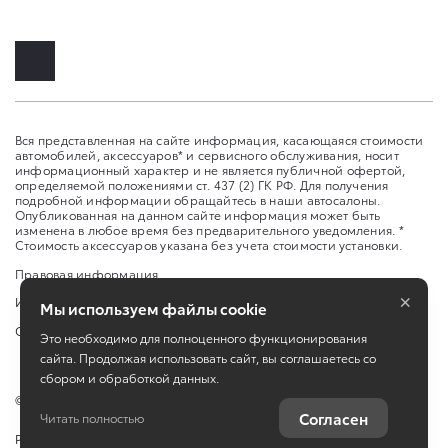
Вся представленная на сайте информация, касающаяся стоимости
автомобилей, аксессуаров* и сервисного обслуживания, носит
информационный характер и не является публичной офертой,
определяемой положениями ст. 437 (2) ГК РФ. Для получения
подробной информации обращайтесь в наши автосалоны.
Опубликованная на данном сайте информация может быть
изменена в любое время без предварительного уведомления. *
Стоимость аксессуаров указана без учета стоимости установки.
Правовая информация
×
Изменить настройку cookies
Мы используем файлы cookie
Сбросить cookie
Это необходимо для полноценного функционирования
сайта. Продолжая использовать сайт, вы соглашаетесь со
сбором и обработкой данных.
©
2026
Toyota
Согласен
Читать полностью
Работает на технологиях
TradeDealer