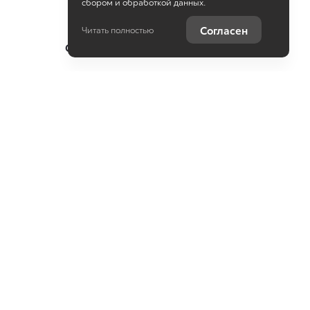
сбором и обработкой данных.
Согласен
Читать полностью
Специальные предложения
Оцените ваш автомобиль
Консультация по кредиту
Консультация по страхованию
Записаться на сервис
Служба клиентской поддержки