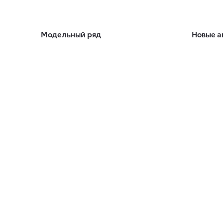
Модельный ряд
Новые а
Corolla
Корпора
Camry
Toyota 
Toyota C-HR
RAV4
Автомоб
Fortuner
Автомоб
Highlander
Toyota 
Land Cruiser Prado
Land Cruiser 300
Hilux
Условия
Alphard
Кредит
Hiace