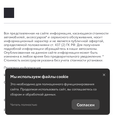
Вся представленная на сайте информация, касающаяся стоимости
автомобилей, аксессуаров* и сервисного обслуживания, носит
информационный характер и не является публичной офертой,
определяемой положениями ст. 437 (2) ГК РФ. Для получения
подробной информации обращайтесь в наши автосалоны.
Опубликованная на данном сайте информация может быть
изменена в любое время без предварительного уведомления. *
Стоимость аксессуаров указана без учета стоимости установки.
Правовая информация
×
Изменить настройку cookies
Мы используем файлы cookie
Сбросить cookie
Это необходимо для полноценного функционирования
сайта. Продолжая использовать сайт, вы соглашаетесь со
сбором и обработкой данных.
©
2026
Toyota
Согласен
Читать полностью
Работает на технологиях
TradeDealer