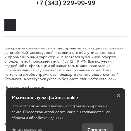
+7 (343) 229-99-99
Вся представленная на сайте информация, касающаяся стоимости
автомобилей, аксессуаров* и сервисного обслуживания, носит
информационный характер и не является публичной офертой,
определяемой положениями ст. 437 (2) ГК РФ. Для получения
подробной информации обращайтесь в наши автосалоны.
Опубликованная на данном сайте информация может быть
изменена в любое время без предварительного уведомления. *
Стоимость аксессуаров указана без учета стоимости установки.
Правовая информация
×
Изменить настройку cookies
Мы используем файлы cookie
Сбросить cookie
Это необходимо для полноценного функционирования
сайта. Продолжая использовать сайт, вы соглашаетесь со
сбором и обработкой данных.
©
2026
Toyota
Согласен
Читать полностью