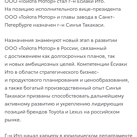
ООО «Тойота Мотор» стал г-н Ёсиаки Ито.
На позицию исполнительного вице-президента
ООО «Тойота Мотор» и главы завода в Санкт-
Петербурге назначен г-н Синъя Такахаси.
Назначения знаменуют новый этап в развитии
ООО «Тойота Мотор» в России, связанный
с достижением как долгосрочных планов, так
и новых амбициозных целей. Компетенции Ёсиаки
Ито в области стратегического бизнес-
и продуктового планирования и ценообразования,
а также богатый производственный опыт Синъя
Такахаси призваны способствовать дальнейшему
активному развитию и укреплению лидирующих
позиций брендов Toyota и Lexus на российском
рынке.
Г-н Ито начал карьеру в юридическом департаменте